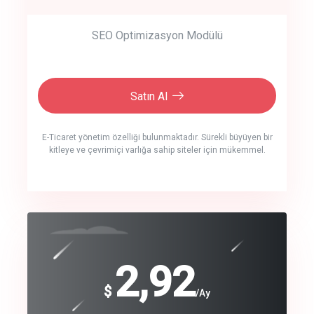
SEO Optimizasyon Modülü
Satın Al
E-Ticaret yönetim özelliği bulunmaktadır. Sürekli büyüyen bir
kitleye ve çevrimiçi varlığa sahip siteler için mükemmel.
crm auto cync
click to call back
240
2,92
$
$
/year
/Ay
track energy costs