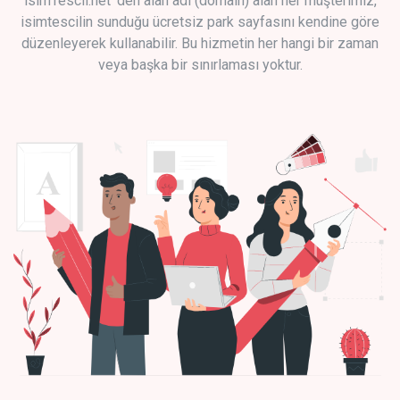
isimTescil.net 'den alan adı (domain) alan her müşterimiz,
isimtescilin sunduğu ücretsiz park sayfasını kendine göre
düzenleyerek kullanabilir. Bu hizmetin her hangi bir zaman
veya başka bir sınırlaması yoktur.