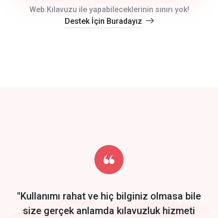
crm auto cync
Web Kılavuzu ile yapabileceklerinin sınırı yok!
Destek İçin Buradayız
click to call back
track energy costs
predictive dialing
Get Started
Start by trying our service for 30 days free trial no credit card
required.
"Kullanımı rahat ve hiç bilginiz olmasa bile
size gerçek anlamda kılavuzluk hizmeti