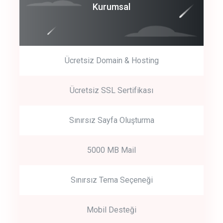
Coroprate
Kurumsal
predictive dialing
Ücretsiz Domain & Hosting
Get Started
Ücretsiz SSL Sertifikası
Start by trying our service for 30 days free trial no credit card
required.
Sınırsız Sayfa Oluşturma
5000 MB Mail
Sınırsız Tema Seçeneği
Mobil Desteği