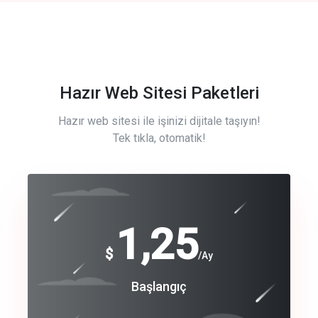
Hazır Web Sitesi Paketleri
Hazır web sitesi ile işinizi dijitale taşıyın!
Tek tıkla, otomatik!
Free
1,25
$
/Ay
Basic
Başlangıç